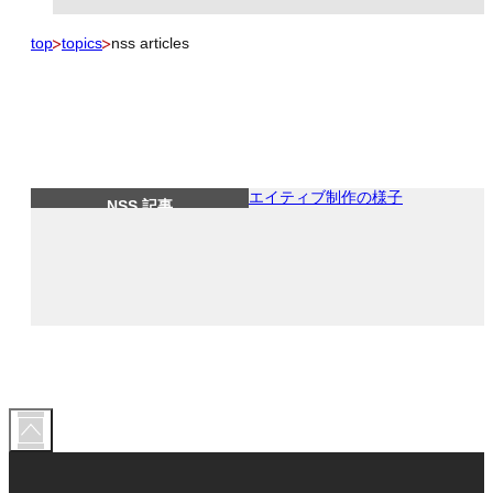
top
topics
nss articles
NSS 記事