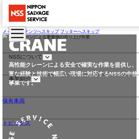
メインコンテンツへスキップ
フッターへスキップ
クレーンリー
CRANE
クレーン・重量物搬送・
NSSについて
高性能クレーンによる安全で確実な作業を提供し、
富な経験と技術で幅広い現場に対応するNSSの中核
事業紹介
事業です。
保有車両
トピックス