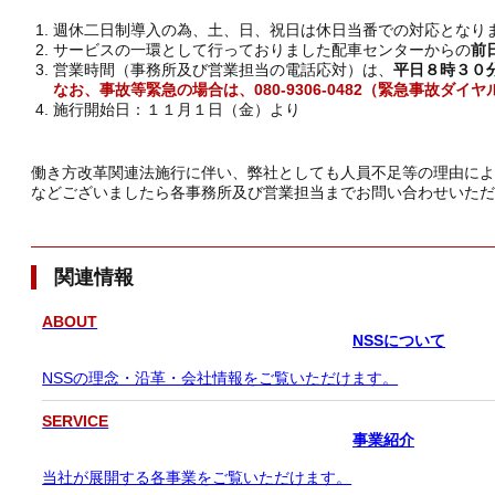
週休二日制導入の為、土、日、祝日は休日当番での対応となり
サービスの一環として行っておりました配車センターからの
前
営業時間（事務所及び営業担当の電話応対）は、
平日８時３０
なお、事故等緊急の場合は、080-9306-0482（緊急事故ダ
施行開始日：１１月１日（金）より
働き方改革関連法施行に伴い、弊社としても人員不足等の理由によ
などございましたら各事務所及び営業担当までお問い合わせいただ
関連情報
ABOUT
NSSについて
NSSの理念・沿革・会社情報をご覧いただけます。
SERVICE
事業紹介
当社が展開する各事業をご覧いただけます。