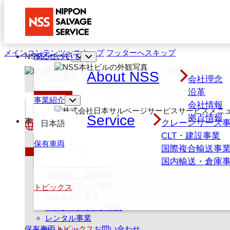
メインコンテンツへスキップ
フッターへスキップ
NSSについて
NSSについて
NSSについてトップ
About NSS
TOPICS
会社理念
会社理念
沿革
沿革
会社情報
事業紹介
会社情報
拠点情報
Service
拠点情報
事業紹介
クレーンリース
日本語
事業紹介トップ
CLT・建設事業
English
クレーンリース事業
保有車両
トピックス｜CLT実績
国際複合輸送事
採用情報
CLT・建設事業
国内輸送・倉庫
国際複合輸送事業
国内輸送・倉庫事業
クリエイティブ事業
トピックス
エネルギー事業
エンジニアリング事業
レンタル事業
保有車両
トピックス
お問い合わせ