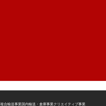
、
際複合輸送事業
国内輸送・倉庫事業
クリエイティブ事業